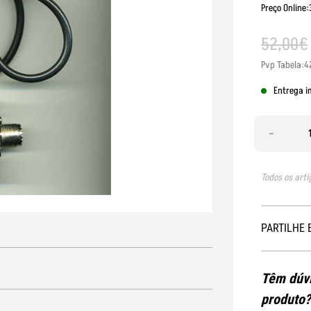
Preço Online:
52
,
00
€
Pvp Tabela:4
Entrega i
-
Todos os arti
PARTILHE 
Têm dúvi
produto