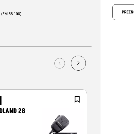
PREEN
 (FM-88-108).
NOVO
DLAND 28
CRT ALPHA-