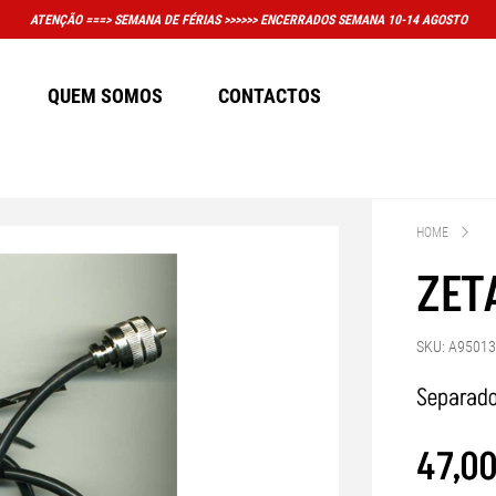
PORTANTE: A LOJA FÍSICA EM MASSAMÁ DEIXOU DE TER HORÁRIO CONVENCIONAL DE AT
QUEM SOMOS
CONTACTOS
HOME
ZET
SKU: A9501
Separado
47
,
0