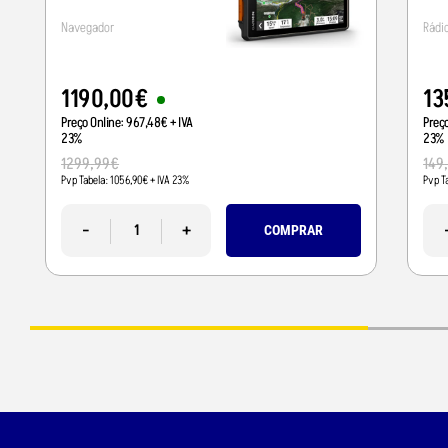
Navegador
Rádi
1190
,
00
€
13
Preço Online:
967
,
48
€
+ IVA
Preç
23%
23%
1299
,
99
€
149
Pvp Tabela:
1056
,
90
€
+ IVA 23%
Pvp T
-
+
COMPRAR