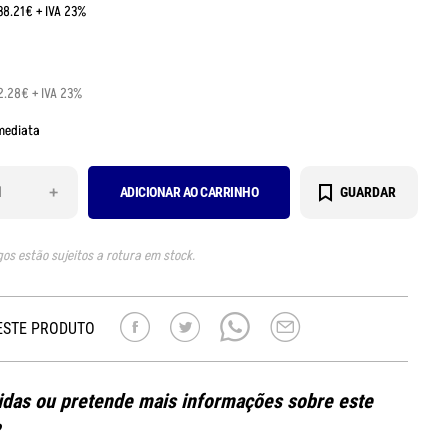
38.21€ + IVA 23%
2.28€ + IVA 23%
mediata
+
ADICIONAR AO CARRINHO
GUARDAR
gos estão sujeitos a rotura em stock.
ESTE PRODUTO
das ou pretende mais informações sobre este
?