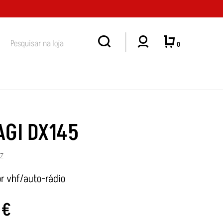
ENDIMENTO
0
AGI DX145
3Z
r vhf/auto-rádio
0
€