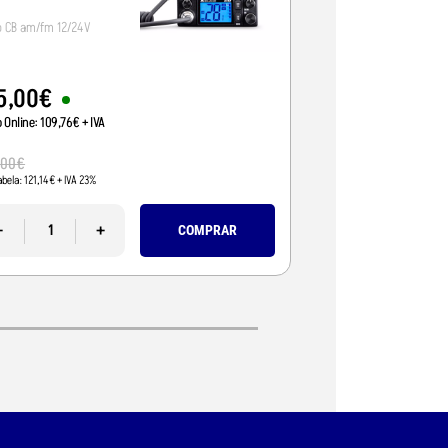
o CB am/fm 12/24V
Radio CB 12/24V, vox/
5
,
00
€
95
,
01
€
o Online:
109
,
76
€
+ IVA
Preço Online:
77
,
24
€
+
110
,
00
€
,
00
€
Pvp Tabela:
89
,
43
€
+ IVA 
abela:
121
,
14
€
+ IVA 23%
-
-
+
COMPRAR