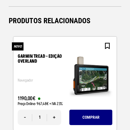
PRODUTOS RELACIONADOS
NOVO
N
GARMIN TREAD - EDIÇÃO
OVERLAND
Navegador
1190
,
00
€
Preço Online:
967
,
48
€
+ IVA 23%
-
+
COMPRAR