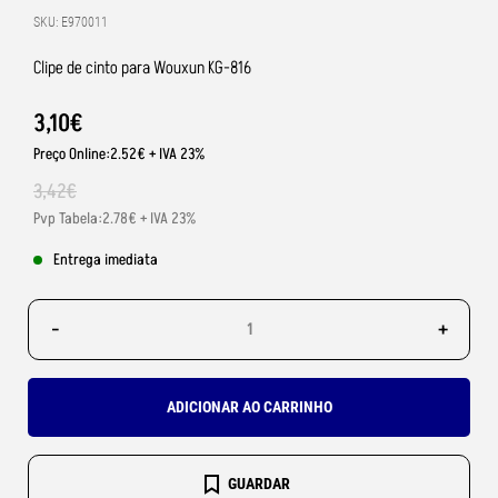
SKU: E970011
Clipe de cinto para Wouxun KG-816
3
,
10
€
Preço Online:2.52€ + IVA 23%
3
,
42
€
Pvp Tabela:2.78€ + IVA 23%
Entrega imediata
-
+
ADICIONAR AO CARRINHO
GUARDAR