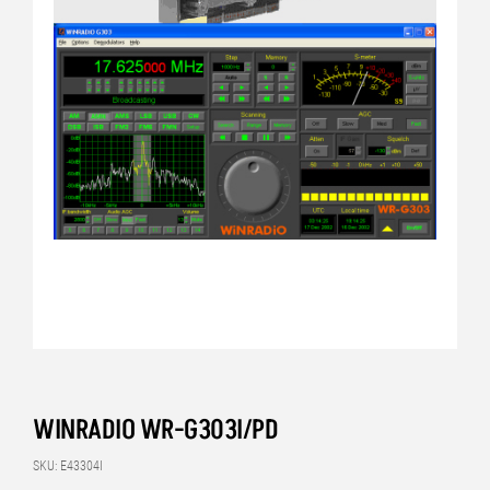
WINRADIO WR-G303I/PD
SKU: E43304I