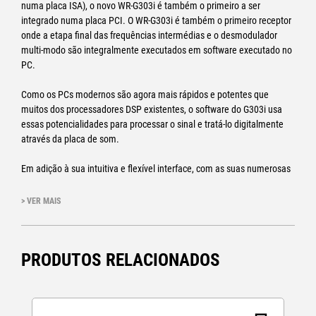
numa placa ISA), o novo WR-G303i é também o primeiro a ser
integrado numa placa PCI. O WR-G303i é também o primeiro receptor
onde a etapa final das frequências intermédias e o desmodulador
multi-modo são integralmente executados em software executado no
PC.
Como os PCs modernos são agora mais rápidos e potentes que
muitos dos processadores DSP existentes, o software do G303i usa
essas potencialidades para processar o sinal e tratá-lo digitalmente
através da placa de som.
Em adição à sua intuitiva e flexível interface, com as suas numerosas
funções, normalmente não disponíveis nos receptores convencionais,
o WiNRADiO G303i excede em particular por causa do Desmodulador
> VER MAIS
Profissional o qual oferece um ajuste continuo do filtro IF (em passos
de 1Hz), dois analisadores de áudio adicionais, e medidores
integrados de THD e SINAD.
PRODUTOS RELACIONADOS
Pode também "equipar" o seu G303i com um descodificador DRM
opcional. Este descodificador DRM possibilita a recepção de
transmissões DRM (Digital Radio Mondiale), o qual consiste num