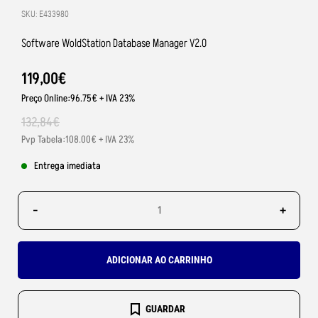
SKU: E433980
Software WoldStation Database Manager V2.0
119
,
00
€
Preço Online:96.75€ + IVA 23%
132
,
84
€
Pvp Tabela:108.00€ + IVA 23%
Entrega imediata
-
+
ADICIONAR AO CARRINHO
GUARDAR