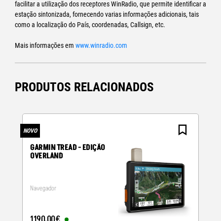
facilitar a utilização dos receptores WinRadio, que permite identificar a
estação sintonizada, fornecendo varias informações adicionais, tais
como a localização do País, coordenadas, Callsign, etc.
Mais informações em
www.winradio.com
PRODUTOS RELACIONADOS
NOVO
N
GARMIN TREAD - EDIÇÃO
OVERLAND
Navegador
1190
,
00
€