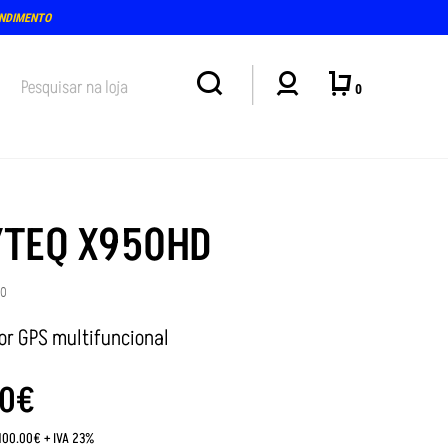
ENDIMENTO
0
TEQ X950HD
50
r GPS multifuncional
0
€
:100.00€ + IVA 23%