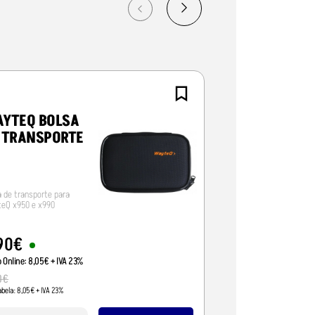
YTEQ BOLSA
WAYTEQ
 TRANSPORTE
CARREGADO
220V
a de transporte para
Carregador 220V par
eQ x950 e x990
x950 e x990
90
€
14
,
00
€
o Online:
8
,
05
€
+ IVA 23%
Preço Online:
11
,
38
€
+ 
0
€
13
,
53
€
abela:
8
,
05
€
+ IVA 23%
Pvp Tabela:
11
,
00
€
+ IVA 2