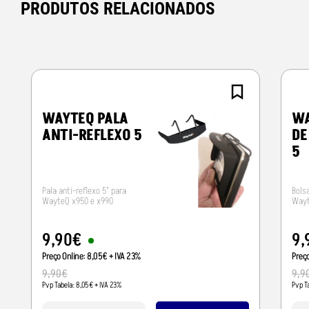
PRODUTOS RELACIONADOS
WAYTEQ PALA
WA
ANTI-REFLEXO 5
DE
5
Pala anti-reflexo 5" para
Bols
WayteQ x950 e x990
Wayt
9
,
90
€
9
,
Preço Online:
8
,
05
€
+ IVA 23%
Preç
9
,
90
€
9
,
9
Pvp Tabela:
8
,
05
€
+ IVA 23%
Pvp T