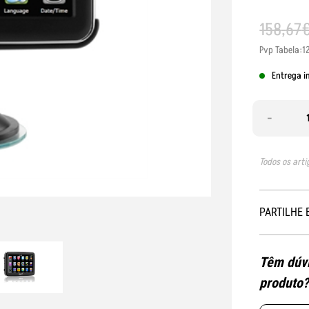
158
,
67
Pvp Tabela:1
Entrega i
-
Todos os arti
PARTILHE 
Têm dúvi
produto