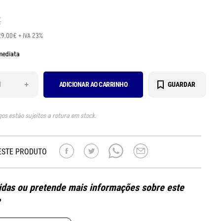
€
29.00€ + IVA 23%
mediata
+
ADICIONAR AO CARRINHO
GUARDAR
gos estão sujeitos a rotura em stock.
ESTE PRODUTO
das ou pretende mais informações sobre este
?