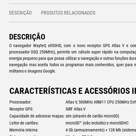
DESCRIÇÃO
PRODUTOS RELACIONADOS
DESCRIÇÃO
O navegador WayteQ x950HD, com o novo receptor GPS Atlas V e co
processador DSQ 250MHz), permite um cálculo super rápido na computa
energia pequeno para que possa utilizar a navegação e outras funções dur
navegação mas aceita todos os programas mais conhecidos, quer para na
militares e imagens Google.
CARACTERÍSTICAS E ACESSÓRIOS I
Processador:
Atlas V, 500MHz ARM11 CPU 250MHz En
Receptor GPS:
SiRF Atlas V
Capacidade de adicionar mapas:
sim (através de cartão microSD)
Leitor de cartões:
microSD™ (não incluído) e microSDHC
Memória interna:
4 Gb (armazenamento) + 128 Mb (sistema