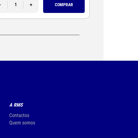
-
+
-
COMPRAR
A RMS
Contactos
Quem somos