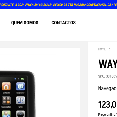
PORTANTE: A LOJA FÍSICA EM MASSAMÁ DEIXOU DE TER HORÁRIO CONVENCIONAL DE AT
QUEM SOMOS
CONTACTOS
HOME
WAY
SKU: G0100
Navegado
123
,
0
Preço Online