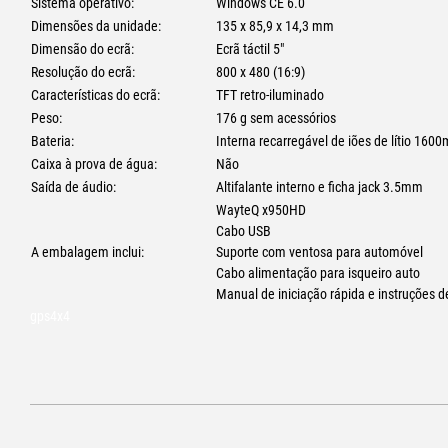
Sistema operativo:
Windows CE 6.0
Dimensões da unidade:
135 x 85,9 x 14,3 mm
Dimensão do ecrã:
Ecrã táctil 5"
Resolução do ecrã:
800 x 480 (16:9)
Características do ecrã:
TFT retro-iluminado
Peso:
176 g sem acessórios
Bateria:
Interna recarregável de iões de lítio 160
Caixa à prova de água:
Não
Saída de áudio:
Altifalante interno e ficha jack 3.5mm
WayteQ x950HD
Cabo USB
A embalagem inclui:
Suporte com ventosa para automóvel
Cabo alimentação para isqueiro auto
Manual de iniciação rápida e instruções
gps4x4