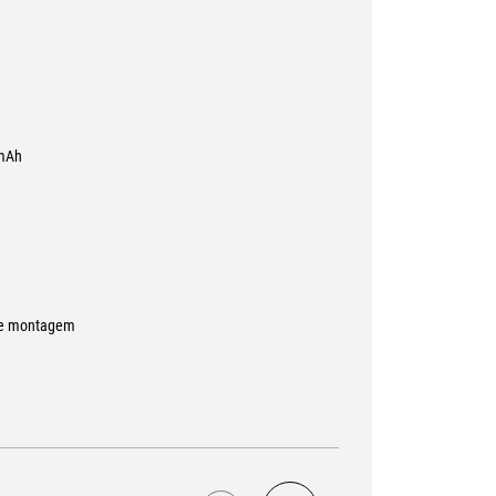
0mAh
 de montagem