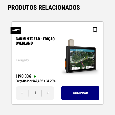
PRODUTOS RELACIONADOS
NOVO
N
GARMIN TREAD - EDIÇÃO
OVERLAND
Navegador
1190
,
00
€
Preço Online:
967
,
48
€
+ IVA 23%
-
+
COMPRAR