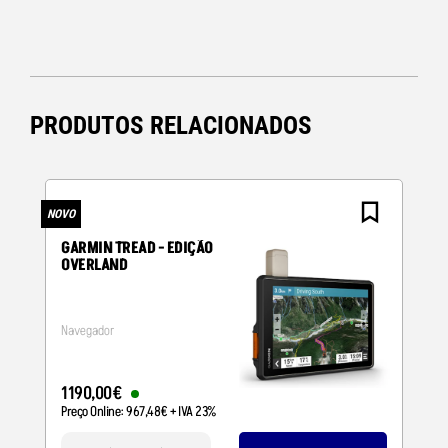
PRODUTOS RELACIONADOS
NOVO
N
GARMIN TREAD - EDIÇÃO
OVERLAND
Navegador
1190
,
00
€
Preço Online:
967
,
48
€
+ IVA 23%