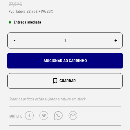
27
,
99
€
Pvp Tabela:22.76€ + IVA 23%
Entrega imediata
-
+
ADICIONAR AO CARRINHO
GUARDAR
Todos os artigos estão sujeitos a rotura em stock.
PARTILHE