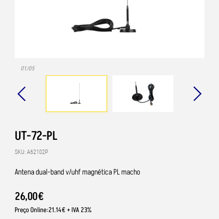
01/05
UT-72-PL
SKU: A62102P
Antena dual-band v/uhf magnética PL macho
26
,
00
€
Preço Online:21.14€ + IVA 23%