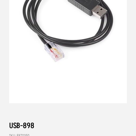
USB-898
SKU: E970350