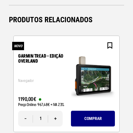
PRODUTOS RELACIONADOS
NOVO
N
GARMIN TREAD - EDIÇÃO
OVERLAND
Navegador
1190
,
00
€
Preço Online:
967
,
48
€
+ IVA 23%
-
+
COMPRAR