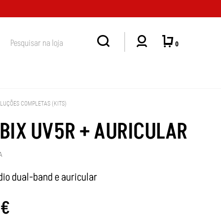
ENDIMENTO
0
LUÇÕES COMPLETAS (KITS)
BIX UV5R + AURICULAR
A
dio dual-band e auricular
€