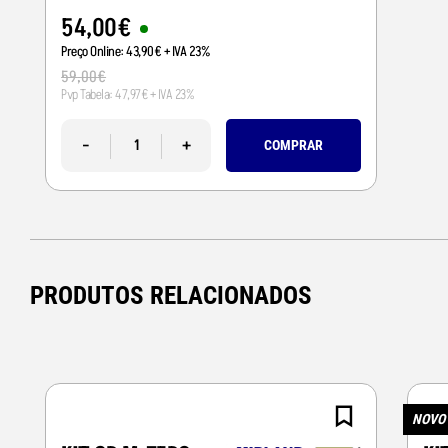
54
,
00
€
Preço Online:
43
,
90
€
+ IVA 23%
59
,
00
€
Pvp Tabela:
47
,
97
€
+ IVA 23%
-
+
COMPRAR
PRODUTOS RELACIONADOS
NOVO