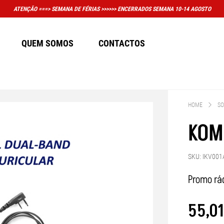
PORTANTE: A LOJA FÍSICA EM MASSAMÁ DEIXOU DE TER HORÁRIO CONVENCIONAL DE AT
QUEM SOMOS
CONTACTOS
HOME
SO
KOM
SKU: IKV001
Promo rá
55
,
01