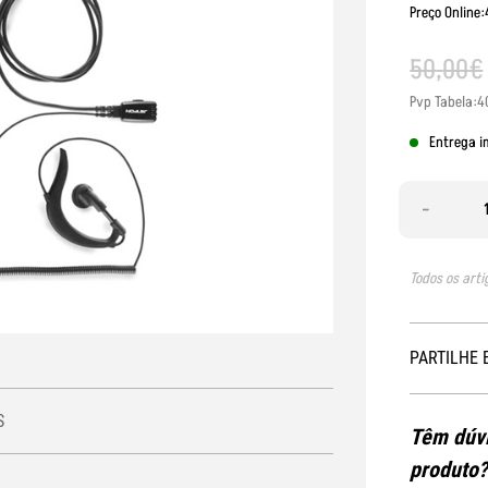
Preço Online
50
,
00
€
Pvp Tabela:4
Entrega i
-
Todos os arti
PARTILHE 
S
Têm dúvi
produto