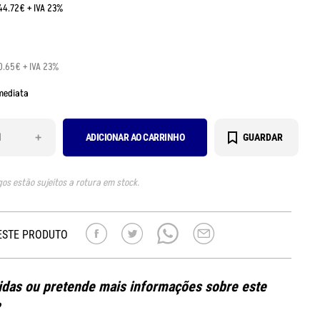
:44.72€ + IVA 23%
0.65€ + IVA 23%
mediata
+
ADICIONAR AO CARRINHO
GUARDAR
gos estão sujeitos a rotura em stock.
ESTE PRODUTO
das ou pretende mais informações sobre este
?