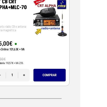
T CB CRT
GARMIN TRE
PHA+MLC-70
EDIÇÃO
OVERLAND
unto rádio CB e antena
Navegador
na magnética
5
,
00
€
1190
,
00
€
o Online:
101
,
63
€
+ IVA
Preço Online:
967
,
48
€
23%
00
€
1299
,
99
€
abela:
110
,
57
€
+ IVA 23%
Pvp Tabela:
1056
,
90
€
+ IVA
-
+
-
COMPRAR