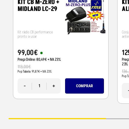
KIT CB M-ZERO +
KI
MIDLAND LC-29
AL
Kit rádio CB performance
Conj
pronto a usar
ante
99
,
00
€
12
Preço Online:
80
,
49
€
+ IVA 23%
Preç
23%
113
,
00
€
136
,
Pvp Tabela:
91
,
87
€
+ IVA 23%
Pvp T
-
+
COMPRAR