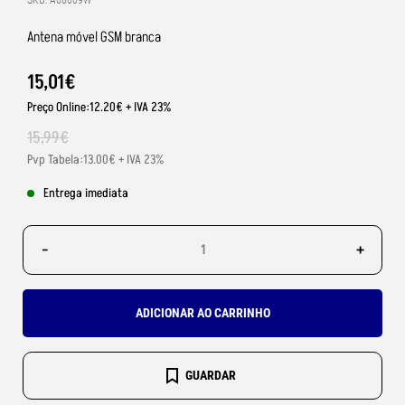
SKU: A68009W
Antena móvel GSM branca
15
,
01
€
Preço Online:12.20€ + IVA 23%
15
,
99
€
Pvp Tabela:13.00€ + IVA 23%
Entrega imediata
-
+
ADICIONAR AO CARRINHO
GUARDAR