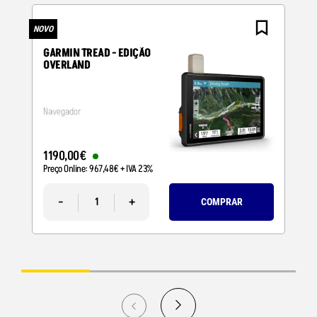
NOVO
N
GARMIN TREAD - EDIÇÃO
OVERLAND
Navegador
1190
,
00
€
Preço Online:
967
,
48
€
+ IVA 23%
-
+
COMPRAR