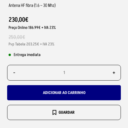
Antena HF fibra (1.6 ~ 30 Mhz)
230
,
00
€
Preço Online:186.99€ + IVA 23%
250
,
00
€
Pvp Tabela:203.25€ + IVA 23%
Entrega imediata
-
+
ADICIONAR AO CARRINHO
GUARDAR