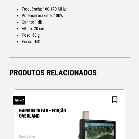
Frequência: 160-170 MHz
Potência máxima: 100W
Ganho: 1 db
Altura: 20 cm
Peso: 60 g
Ficha: TNC
PRODUTOS RELACIONADOS
NOVO
N
GARMIN TREAD - EDIÇÃO
OVERLAND
Navegador