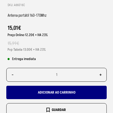
SKU: A66016C
Antena portátil 160-170Mhz
15
,
01
€
Preço Online:12.20€ + IVA 23%
15
,
99
€
Pvp Tabela:13.00€ + IVA 23%
Entrega imediata
-
+
ADICIONAR AO CARRINHO
GUARDAR