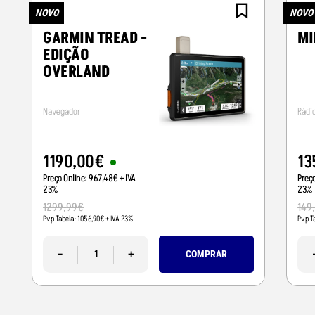
NOVO
NOVO
GARMIN TREAD -
MI
EDIÇÃO
OVERLAND
Navegador
Rádi
1190
,
00
€
13
Preço Online:
967
,
48
€
+ IVA
Preç
23%
23%
1299
,
99
€
149
Pvp Tabela:
1056
,
90
€
+ IVA 23%
Pvp T
-
+
COMPRAR