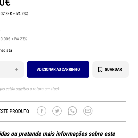
0
€
107.32€ + IVA 23%
€
20.00€ + IVA 23%
mediata
+
ADICIONAR AO CARRINHO
GUARDAR
gos estão sujeitos a rotura em stock.
ESTE PRODUTO
das ou pretende mais informações sobre este