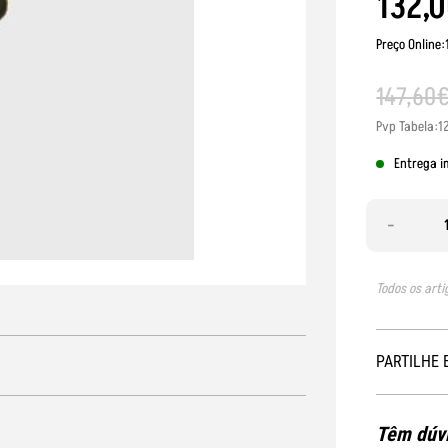
132
,
0
Preço Online:
147
,
60
Pvp Tabela:1
Entrega i
-
Todos os arti
PARTILHE 
Têm dúvi