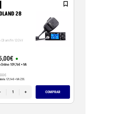
NOVO
DLAND 28
CRT ALPHA-
o CB am/fm 12/24V
Radio CB 12/24V, vox/
5
,
00
€
95
,
01
€
o Online:
109
,
76
€
+ IVA
Preço Online:
77
,
24
€
+
110
,
00
€
,
00
€
Pvp Tabela:
89
,
43
€
+ IVA 
abela:
121
,
14
€
+ IVA 23%
-
-
+
COMPRAR