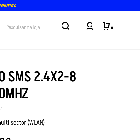
ENDIMENTO
0
IO SMS 2.4X2-8
0MHZ
27
ulti sector (WLAN)