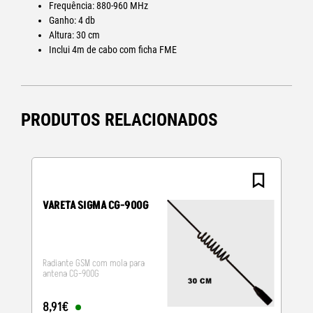
Frequência: 880-960 MHz
Ganho: 4 db
Altura: 30 cm
Inclui 4m de cabo com ficha FME
PRODUTOS RELACIONADOS
N
VARETA SIGMA CG-900G
Radiante GSM com mola para
antena CG-900G
8
,
91
€