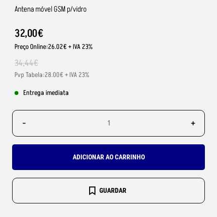
Antena móvel GSM p/vidro
32
,
00
€
Preço Online:26.02€ + IVA 23%
34
,
44
€
Pvp Tabela:28.00€ + IVA 23%
Entrega imediata
-
+
ADICIONAR AO CARRINHO
GUARDAR