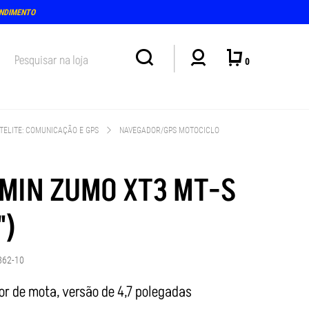
ENDIMENTO
0
TELITE: COMUNICAÇÃO E GPS
NAVEGADOR/GPS MOTOCICLO
MIN ZUMO XT3 MT-S
")
862-10
r de mota, versão de 4,7 polegadas