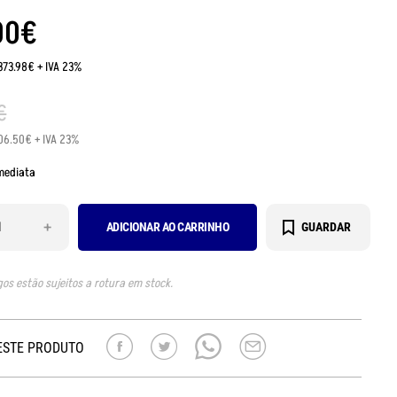
00
€
373.98€ + IVA 23%
€
06.50€ + IVA 23%
mediata
+
ADICIONAR AO CARRINHO
GUARDAR
gos estão sujeitos a rotura em stock.
ESTE PRODUTO