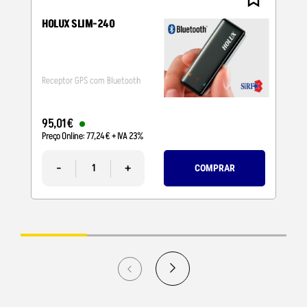
HOLUX SLIM-240
Receptor GPS com Bluetooth
95
,
01
€
Preço Online:
77
,
24
€
+ IVA 23%
-
+
COMPRAR