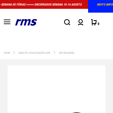
MUITO IMPORTANTE: A LOJA FÍSICA EM MASSAMÁ DEIXOU DE TER HORÁRIO
CONVENCIONAL DE ATENDIMENTO
0
HOME
SATELITE: COMUNICAÇÃO E GPS
GPS SENSORES