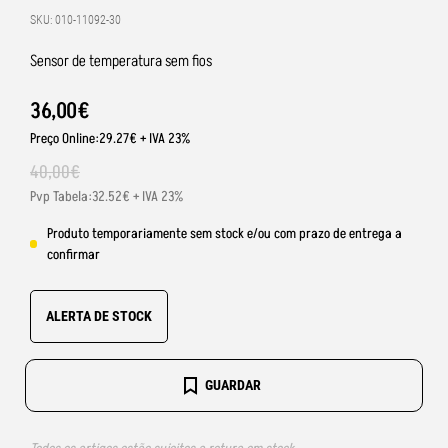
SKU: 010-11092-30
Sensor de temperatura sem fios
36
,
00
€
Preço Online:29.27€ + IVA 23%
40
,
00
€
Pvp Tabela:32.52€ + IVA 23%
Produto temporariamente sem stock e/ou com prazo de entrega a
confirmar
ALERTA DE STOCK
GUARDAR