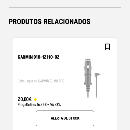
PRODUTOS RELACIONADOS
GARMIN 010-12110-02
Cabo isqueiro GARMIN ZUMO 590
20
,
00
€
Preço Online:
16
,
26
€
+ IVA 23%
ALERTA DE STOCK