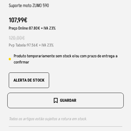
Suporte moto ZUMO 590
107
,
99
€
Preço Online:87.80€ + IVA 23%
120
,
00
€
Pvp Tabela:97.56€ + IVA 23%
Produto temporariamente sem stock e/ou com prazo de entrega a
confirmar
ALERTA DE STOCK
GUARDAR
Todos os artigos estão sujeitos a rotura em stock.