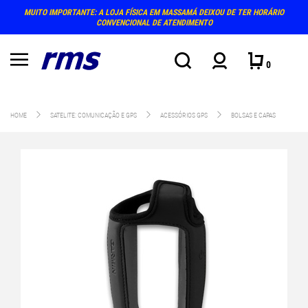
MUITO IMPORTANTE: A LOJA FÍSICA EM MASSAMÁ DEIXOU DE TER HORÁRIO
CONVENCIONAL DE ATENDIMENTO
0
HOME
SATELITE: COMUNICAÇÃO E GPS
ACESSÓRIOS GPS
BOLSAS E CAPAS