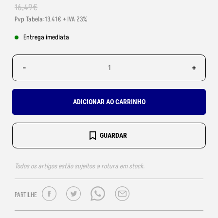
16
,
49
€
Pvp Tabela:13.41€ + IVA 23%
Entrega imediata
-
+
ADICIONAR AO CARRINHO
GUARDAR
Todos os artigos estão sujeitos a rotura em stock.
PARTILHE