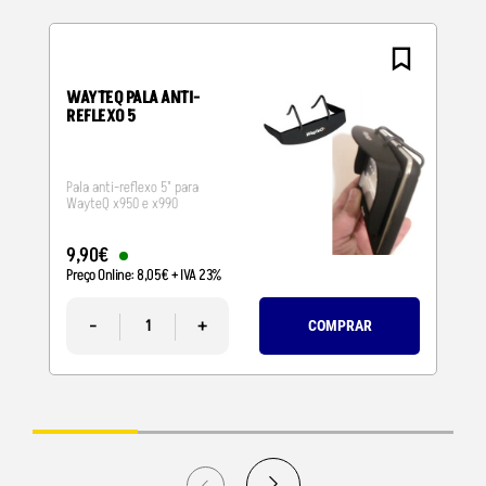
WAYTEQ PALA ANTI-
REFLEXO 5
Pala anti-reflexo 5" para
WayteQ x950 e x990
9
,
90
€
Preço Online:
8
,
05
€
+ IVA 23%
-
+
COMPRAR