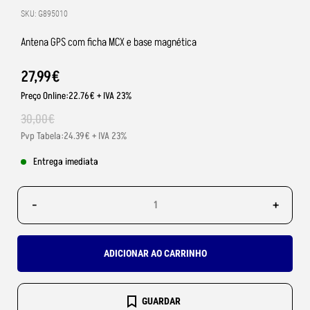
SKU: G895010
Antena GPS com ficha MCX e base magnética
27
,
99
€
Preço Online:22.76€ + IVA 23%
30
,
00
€
Pvp Tabela:24.39€ + IVA 23%
Entrega imediata
-
+
ADICIONAR AO CARRINHO
GUARDAR