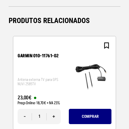
PRODUTOS RELACIONADOS
GARMIN 010-11761-02
Antena externa TV para GPS
NUVI 2585TV
23
,
00
€
Preço Online:
18
,
70
€
+ IVA 23%
-
+
COMPRAR