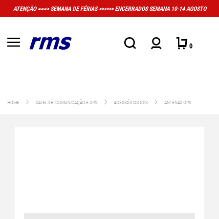
DE FÉRIAS >>>>>> ENCERRADOS SEMANA 10-14 AGOSTO
MUITO IMPORTANTE: A
C
0
HOME
SATELITE: COMUNICAÇÃO E GPS
ACESSÓRIOS GPS
ANTENAS GPS