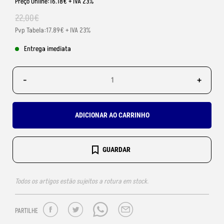
Preço Online:16.18€ + IVA 23%
22
,
00
€
Pvp Tabela:17.89€ + IVA 23%
Entrega imediata
-
+
ADICIONAR AO CARRINHO
GUARDAR
Todos os artigos estão sujeitos a rotura em stock.
PARTILHE