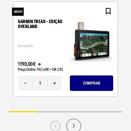
NOVO
N
GARMIN TREAD - EDIÇÃO
OVERLAND
Navegador
1190
,
00
€
Preço Online:
967
,
48
€
+ IVA 23%
-
+
COMPRAR