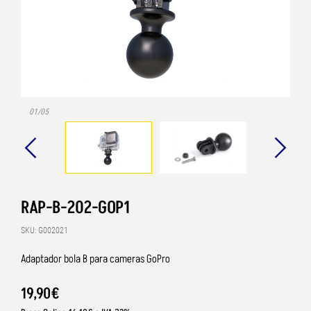
01/05
RAP-B-202-GOP1
SKU: G002021
Adaptador bola B para cameras GoPro
19
,
90
€