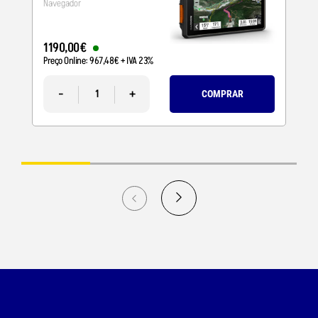
Navegador
1190
,
00
€
Preço Online:
967
,
48
€
+ IVA 23%
-
+
COMPRAR