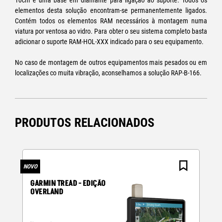
10cm e uma base em diamante para ligação ao suporte. Todos os
elementos desta solução encontram-se permanentemente ligados.
Contém todos os elementos RAM necessários à montagem numa
viatura por ventosa ao vidro. Para obter o seu sistema completo basta
adicionar o suporte RAM-HOL-XXX indicado para o seu equipamento.
No caso de montagem de outros equipamentos mais pesados ou em
localizações co muita vibração, aconselhamos a solução RAP-B-166.
PRODUTOS RELACIONADOS
NOVO
N
GARMIN TREAD - EDIÇÃO
OVERLAND