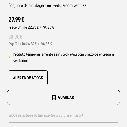
Conjunto de montagem em viatura com ventosa
27
,
99
€
Preço Online:22.76€ + IVA 23%
30
,
00
€
Pvp Tabela:24.39€ + IVA 23%
Produto temporariamente sem stock e/ou com prazo de entrega a
confirmar
ALERTA DE STOCK
GUARDAR
Todos os artigos estão sujeitos a rotura em stock.