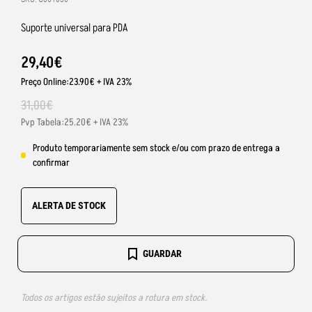
Suporte universal para PDA
29
,
40
€
Preço Online:23.90€ + IVA 23%
31
,
00
€
Pvp Tabela:25.20€ + IVA 23%
Produto temporariamente sem stock e/ou com prazo de entrega a
confirmar
ALERTA DE STOCK
GUARDAR
Todos os artigos estão sujeitos a rotura em stock.