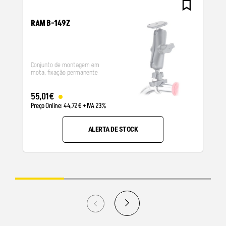
RAM B-149Z
Conjunto de montagem em
mota, fixação permanente
55
,
01
€
Preço Online:
44
,
72
€
+ IVA 23%
ALERTA DE STOCK