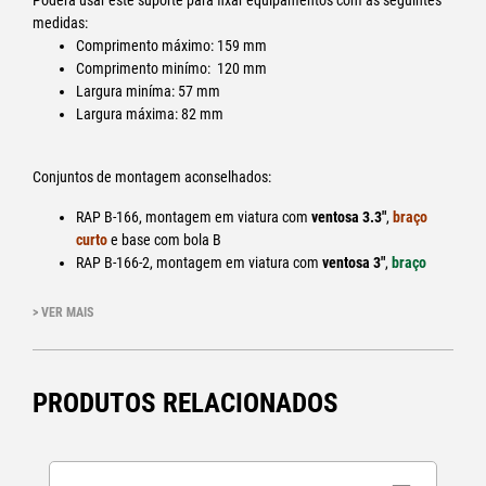
Poderá usar este suporte para fixar equipamentos com as seguintes
medidas:
Comprimento máximo: 159 mm
Comprimento minímo: 120 mm
Largura miníma: 57 mm
Largura máxima: 82 mm
Conjuntos de montagem aconselhados:
RAP B-166, montagem em viatura com
ventosa 3.3"
,
braço
curto
e base com bola B
RAP B-166-2, montagem em viatura com
ventosa 3"
,
braço
médio
e base com bola B
RAM B-149Z, montagem em mota, fixação permanente,
braço
> VER MAIS
médio
e base com bola B
RAM B-149ZA, montagem em mota, fixação
permanente,
braço curto
e base com bola B
PRODUTOS RELACIONADOS