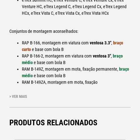
eTrex Summit HC, eTrex Venture C, eTrex Venture Cx, eTrex
Venture HC, eTrex Legend C, eTrex Legend Cx, eTrex Legend
HCx, eTrex Vista C, eTrex Vista Cx, eTrex Vista HCx
Conjuntos de montagem aconselhados:
RAP B-166, montagem em viatura com
ventosa 3.3"
,
braço
curto
e base com bola B
RAP B-166-2, montagem em viatura com
ventosa 3"
,
braço
médio
e base com bola B
RAM B-149Z, montagem em mota, fixação permanente,
braço
médio
e base com bola B
RAM B-149ZA, montagem em mota, fixação
permanente,
braço curto
e base com bola B
> VER MAIS
PRODUTOS RELACIONADOS