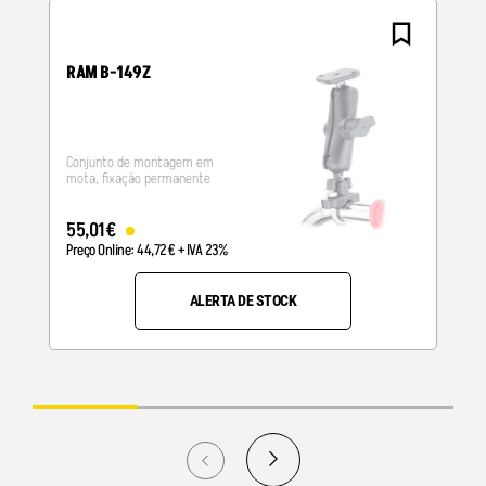
RAM B-149Z
Conjunto de montagem em
mota, fixação permanente
55
,
01
€
Preço Online:
44
,
72
€
+ IVA 23%
ALERTA DE STOCK