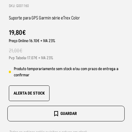
SKU: G001160
Suporte para GPS Garmin série eTrex Color
19
,
80
€
Preço Online:16.10€ + IVA 23%
21
,
00
€
Pvp Tabela:17.07€ + IVA 23%
Produto temporariamente sem stock e/ou com prazo de entrega a
confirmar
ALERTA DE STOCK
GUARDAR