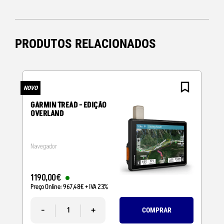
PRODUTOS RELACIONADOS
NOVO
N
GARMIN TREAD - EDIÇÃO
OVERLAND
Navegador
1190
,
00
€
Preço Online:
967
,
48
€
+ IVA 23%
-
+
COMPRAR