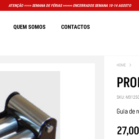
PORTANTE: A LOJA FÍSICA EM MASSAMÁ DEIXOU DE TER HORÁRIO CONVENCIONAL DE AT
QUEM SOMOS
CONTACTOS
HOME
PRO
SKU: M3125
Guia de 
27
,
0