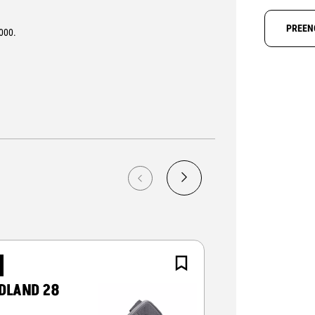
PREEN
000.
NOVO
DLAND 28
CRT ALPHA-