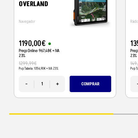
OVERLAND
Navegador
Rádi
1190
,
00
€
13
Preço Online:
967
,
48
€
+ IVA
Preç
23%
23%
1299
,
99
€
149
Pvp Tabela:
1056
,
90
€
+ IVA 23%
Pvp T
-
+
COMPRAR