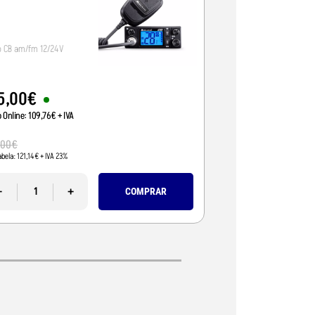
o CB am/fm 12/24V
Radio CB 12/24V, vox/
5
,
00
€
95
,
01
€
o Online:
109
,
76
€
+ IVA
Preço Online:
77
,
24
€
+
110
,
00
€
,
00
€
Pvp Tabela:
89
,
43
€
+ IVA 
abela:
121
,
14
€
+ IVA 23%
-
-
+
COMPRAR