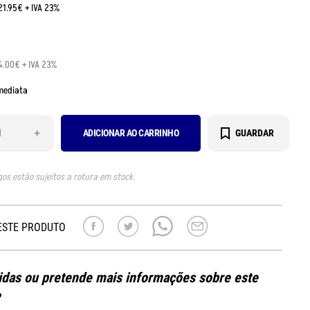
21.95€ + IVA 23%
4.00€ + IVA 23%
mediata
+
ADICIONAR AO CARRINHO
GUARDAR
gos estão sujeitos a rotura em stock.
ESTE PRODUTO
das ou pretende mais informações sobre este
?