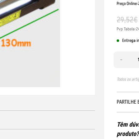
Preço Online:
29
,
52
€
Pvp Tabela:2
Entrega i
-
Todos os arti
PARTILHE 
Têm dúvi
produto