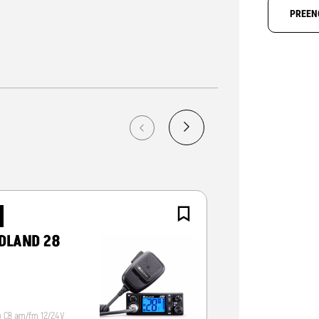
PREEN
NOVO
DLAND 28
CRT ALPHA-
o CB am/fm 12/24V
Radio CB 12/24V, vox/