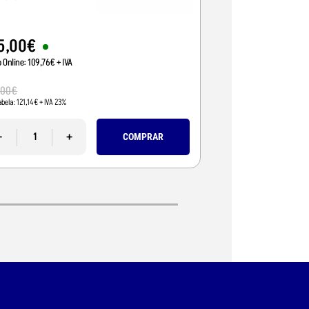
5
,
00
€
95
,
01
€
o Online:
109
,
76
€
+ IVA
Preço Online:
77
,
24
€
+
110
,
00
€
,
00
€
Pvp Tabela:
89
,
43
€
+ IVA 
abela:
121
,
14
€
+ IVA 23%
-
-
+
COMPRAR