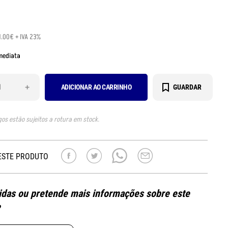
1.00€ + IVA 23%
mediata
+
ADICIONAR AO CARRINHO
GUARDAR
gos estão sujeitos a rotura em stock.
ESTE PRODUTO
das ou pretende mais informações sobre este
?