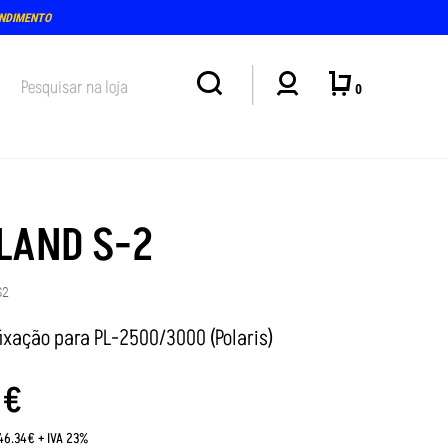
IMO ATENDIMENTO PRESENCIAL NA LOJA: TERÇA E QUINTA-FEIRA, DIAS 4 E 6 DE AGOSTO
0
LAND S-2
S2
fixação para PL-2500/3000 (Polaris)
0
€
:46.34€ + IVA 23%