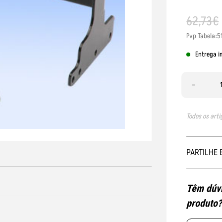
62
,
73
€
Pvp Tabela:5
Entrega i
-
Todos os arti
PARTILHE 
Têm dúvi
produto