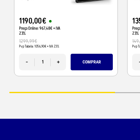
1190
,
00
€
13
Preço Online:
967
,
48
€
+ IVA
Preç
23%
23%
1299
,
99
€
149
Pvp Tabela:
1056
,
90
€
+ IVA 23%
Pvp T
-
+
COMPRAR