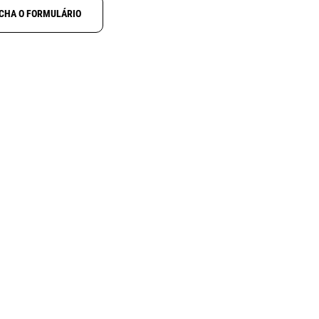
CHA O FORMULÁRIO
NOVO
N
ALINCO DJ-X100
ctcss
Receptor digital multimodo