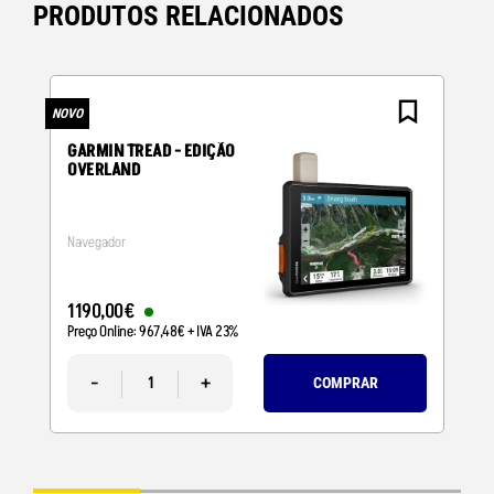
PRODUTOS RELACIONADOS
NOVO
N
GARMIN TREAD - EDIÇÃO
OVERLAND
Navegador
1190
,
00
€
Preço Online:
967
,
48
€
+ IVA 23%
-
+
COMPRAR