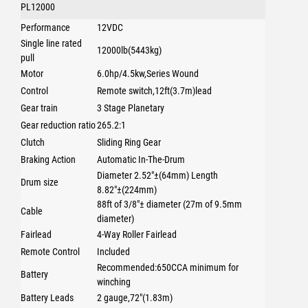
PL12000
Performance
12VDC
Single line rated
12000lb(5443kg)
pull
Motor
6.0hp/4.5kw,Series Wound
Control
Remote switch,12ft(3.7m)lead
Gear train
3 Stage Planetary
Gear reduction ratio
265.2:1
Clutch
Sliding Ring Gear
Braking Action
Automatic In-The-Drum
Diameter 2.52"±(64mm) Length
Drum size
8.82"±(224mm)
88ft of 3/8"± diameter (27m of 9.5mm
Cable
diameter)
Fairlead
4-Way Roller Fairlead
Remote Control
Included
Recommended:650CCA minimum for
Battery
winching
Battery Leads
2 gauge,72"(1.83m)