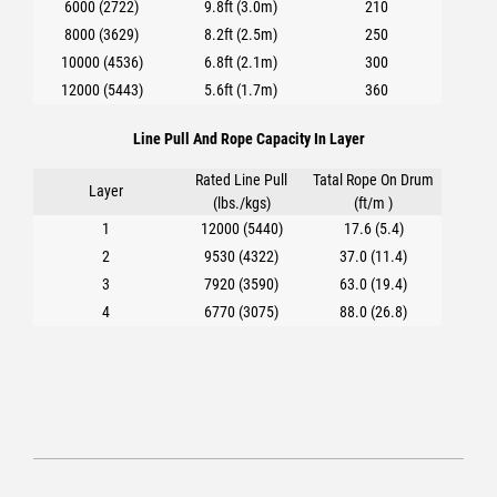
6000 (2722)
9.8ft (3.0m)
210
8000 (3629)
8.2ft (2.5m)
250
10000 (4536)
6.8ft (2.1m)
300
12000 (5443)
5.6ft (1.7m)
360
Line Pull And Rope Capacity In Layer
Rated Line Pull
Tatal Rope On Drum
Layer
(lbs./kgs)
(ft/m )
1
12000 (5440)
17.6 (5.4)
2
9530 (4322)
37.0 (11.4)
3
7920 (3590)
63.0 (19.4)
4
6770 (3075)
88.0 (26.8)