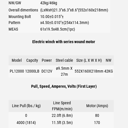
NW/GW
42kg/46kg
Overall dimentions
(LxWxH)21.3"x6.3"x8.6"(552x160x218mm)
Mounting Bolt
10.00±0.015"±
Pattern
x4.50±0.010"±(254x114.3mm)
MEAS
61x19.5x48.5cm(1pc)
Electric winch with series wound motor
Model
Capcity
Power
Steel cable
Size (L X W X H)
NW
ø9.5mm X
PL12000
12000LB
DC12V
552X160X218mm
42KG
27m
Pull, Speed, Amperes, Volts (First Layer)
Line Speed
Line Pull (lbs./ kg)
Motor (Amps)
FPM(m/min)
0
22.0ft (6.8m)
80
4000 (1814)
11.5ft (3.5m)
170