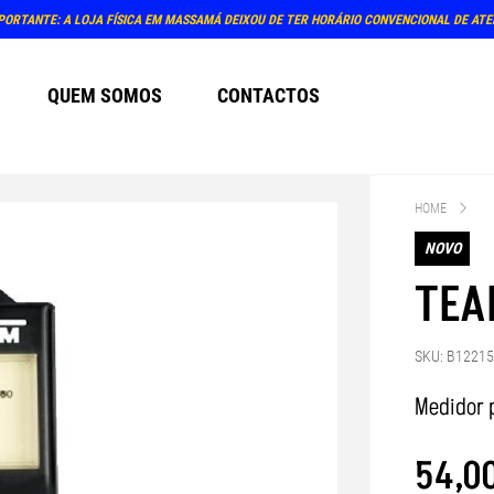
PORTANTE: A LOJA FÍSICA EM MASSAMÁ DEIXOU DE TER HORÁRIO CONVENCIONAL DE AT
QUEM SOMOS
CONTACTOS
HOME
NOVO
TEA
SKU: B1221
Medidor 
54
,
0