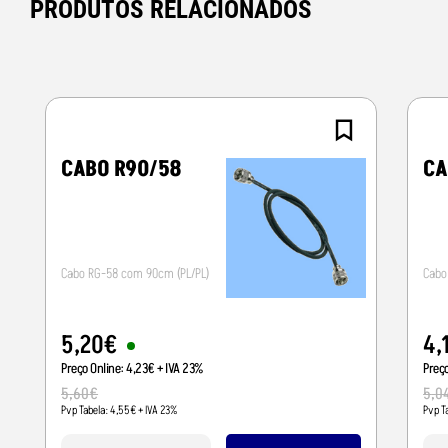
PRODUTOS RELACIONADOS
CABO R90/58
CA
Cabo RG-58 com 90cm (PL/PL)
Cabo
5
,
20
€
4
,
Preço Online:
4
,
23
€
+ IVA 23%
Preç
5
,
60
€
5
,
0
Pvp Tabela:
4
,
55
€
+ IVA 23%
Pvp T