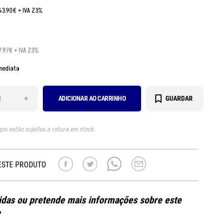
:43.90€ + IVA 23%
7.97€ + IVA 23%
mediata
+
ADICIONAR AO CARRINHO
GUARDAR
gos estão sujeitos a rotura em stock.
ESTE PRODUTO
das ou pretende mais informações sobre este
?