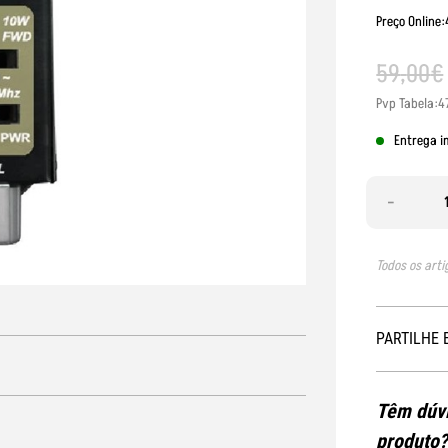
Preço Online
59
,
00
€
Pvp Tabela:4
Entrega i
-
Todos os arti
PARTILHE 
Têm dúvi
produto