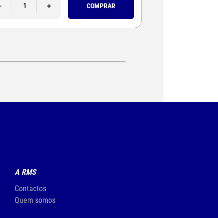
-
+
COMPRAR
-
A RMS
Contactos
Quem somos