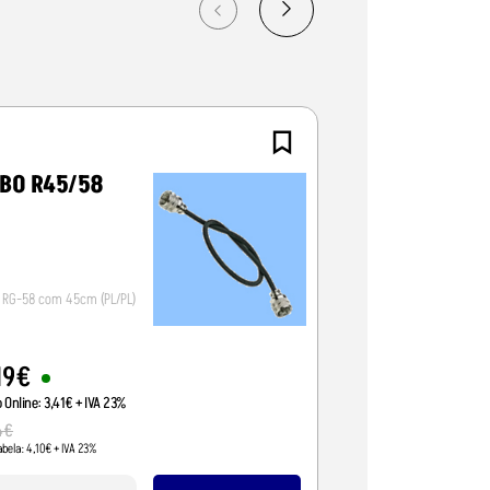
NOVO
BO R45/58
GARMIN TRE
EDIÇÃO
OVERLAND
 RG-58 com 45cm (PL/PL)
Navegador
19
€
1190
,
00
€
o Online:
3
,
41
€
+ IVA 23%
Preço Online:
967
,
48
€
23%
4
€
1299
,
99
€
abela:
4
,
10
€
+ IVA 23%
Pvp Tabela:
1056
,
90
€
+ IVA