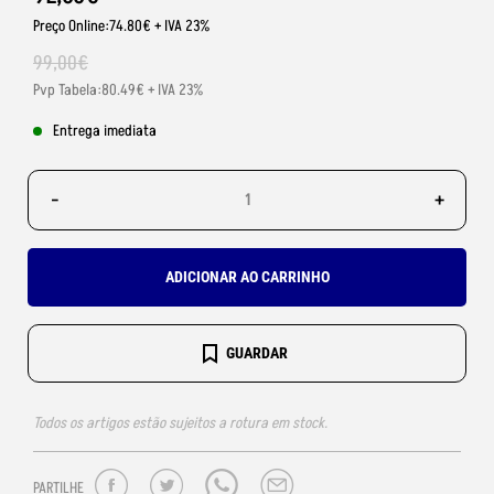
Preço Online:74.80€ + IVA 23%
99
,
00
€
Pvp Tabela:80.49€ + IVA 23%
Entrega imediata
-
+
ADICIONAR AO CARRINHO
GUARDAR
Todos os artigos estão sujeitos a rotura em stock.
PARTILHE