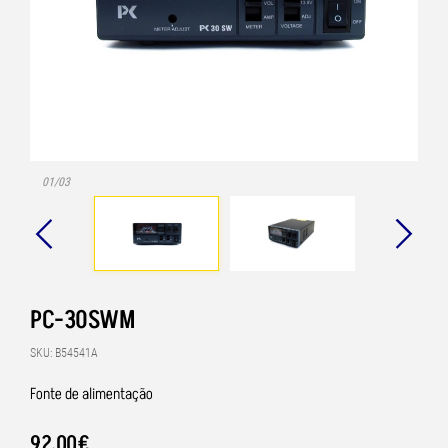
01/03
PC-30SWM
SKU: B54541A
Fonte de alimentação
92
,
00
€