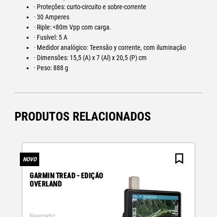
· Proteções: curto-circuito e sobre-corrente
· 30 Amperes
· Riple: <80m Vpp com carga.
· Fusível: 5 A
· Medidor analógico: Teensão y corrente, com iluminação
· Dimensões: 15,5 (A) x 7 (Al) x 20,5 (P) cm
· Peso: 888 g
PRODUTOS RELACIONADOS
NOVO
N
GARMIN TREAD - EDIÇÃO
OVERLAND
Navegador