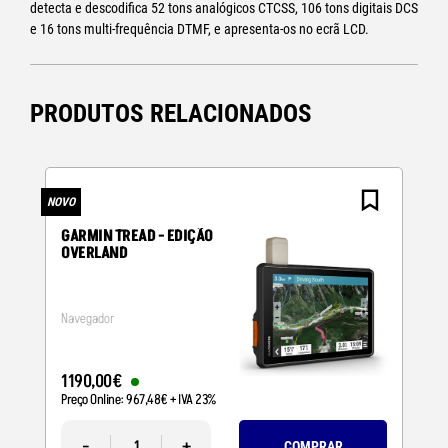
detecta e descodifica 52 tons analógicos CTCSS, 106 tons digitais DCS
e 16 tons multi-frequência DTMF, e apresenta-os no ecrã LCD.
PRODUTOS RELACIONADOS
NOVO
N
GARMIN TREAD - EDIÇÃO
OVERLAND
Navegador
1190
,
00
€
Preço Online:
967
,
48
€
+ IVA 23%
-
+
COMPRAR