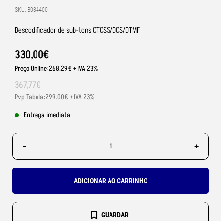
SKU: B034400
Descodificador de sub-tons CTCSS/DCS/DTMF
330
,
00
€
Preço Online:268.29€ + IVA 23%
367
,
77
€
Pvp Tabela:299.00€ + IVA 23%
Entrega imediata
-
+
ADICIONAR AO CARRINHO
GUARDAR