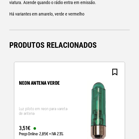
viatura. Acende quando o rádio entra em emissão.
Há variantes em amarelo, verde e vermelho
PRODUTOS RELACIONADOS
N
NEON ANTENA VERDE
Luz piloto em neon para vareta
de antena
3
,
51
€
Preço Online:
2
,
85
€
+ IVA 23%