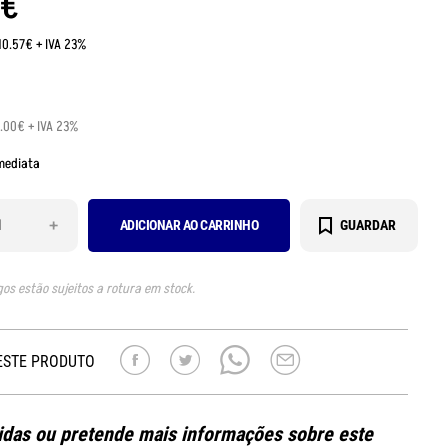
€
10.57€ + IVA 23%
1.00€ + IVA 23%
mediata
+
ADICIONAR AO CARRINHO
GUARDAR
gos estão sujeitos a rotura em stock.
ESTE PRODUTO
das ou pretende mais informações sobre este