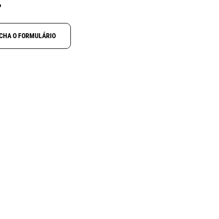
?
CHA O FORMULÁRIO
NOVO
N
ALINCO DJ-X100