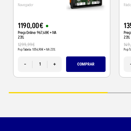
Navegador
Rádi
1190
,
00
€
13
Preço Online:
967
,
48
€
+ IVA
Preç
23%
23%
1299
,
99
€
149
Pvp Tabela:
1056
,
90
€
+ IVA 23%
Pvp T
-
+
COMPRAR