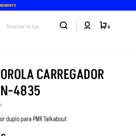
15-18H)
0
OROLA CARREGADOR
N-4835
8A
or duplo para PMR Talkabout