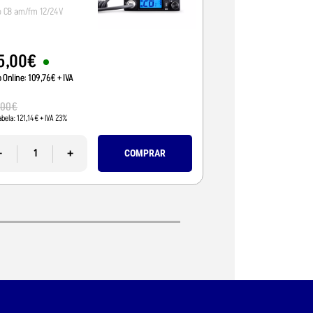
o CB am/fm 12/24V
Radio CB 12/24V, vox/
5
,
00
€
95
,
01
€
o Online:
109
,
76
€
+ IVA
Preço Online:
77
,
24
€
+
110
,
00
€
,
00
€
Pvp Tabela:
89
,
43
€
+ IVA 
abela:
121
,
14
€
+ IVA 23%
-
-
+
COMPRAR