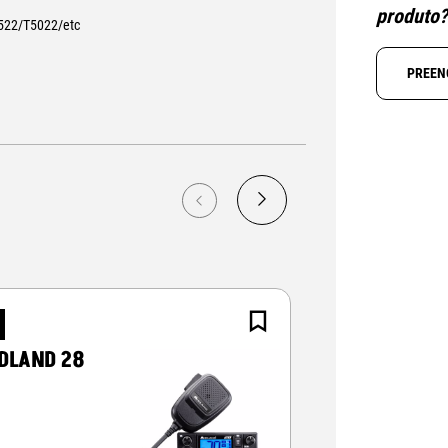
produto
5522/T5022/etc
PREEN
NOVO
DLAND 28
CRT ALPHA-