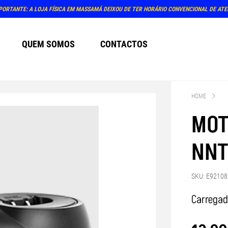
O ATENDIMENTO PRESENCIAL NA LOJA: TERÇA E QUINTA-FEIRA, DIAS 4 E 6 DE AGOSTO (
QUEM SOMOS
CONTACTOS
HOME
MOT
NNT
SKU: E9210
Carregad