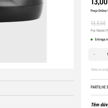
13
,
00
Preço Online:
13
,
53
€
Pvp Tabela:1
Entrega i
-
Todos os arti
PARTILHE 
Têm dúvi