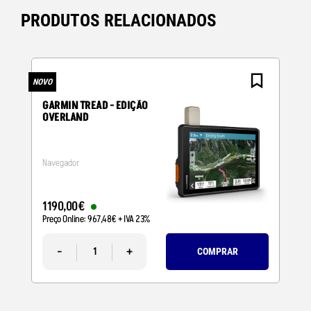
PRODUTOS RELACIONADOS
NOVO
N
GARMIN TREAD - EDIÇÃO
OVERLAND
Navegador
1190
,
00
€
Preço Online:
967
,
48
€
+ IVA 23%
-
+
COMPRAR