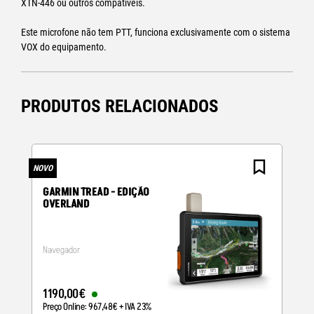
XTN-446 ou outros compatíveis.
Este microfone não tem PTT, funciona exclusivamente com o sistema
VOX do equipamento.
PRODUTOS RELACIONADOS
NOVO
N
GARMIN TREAD - EDIÇÃO
OVERLAND
Navegador
1190
,
00
€
Preço Online:
967
,
48
€
+ IVA 23%