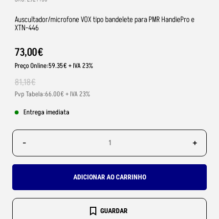
Auscultador/microfone VOX tipo bandelete para PMR HandiePro e
XTN-446
73
,
00
€
Preço Online:59.35€ + IVA 23%
81
,
18
€
Pvp Tabela:66.00€ + IVA 23%
Entrega imediata
-
+
ADICIONAR AO CARRINHO
GUARDAR