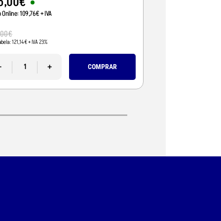
5
,
00
€
95
,
01
€
o Online:
109
,
76
€
+ IVA
Preço Online:
77
,
24
€
+
110
,
00
€
,
00
€
Pvp Tabela:
89
,
43
€
+ IVA 
abela:
121
,
14
€
+ IVA 23%
-
-
+
COMPRAR