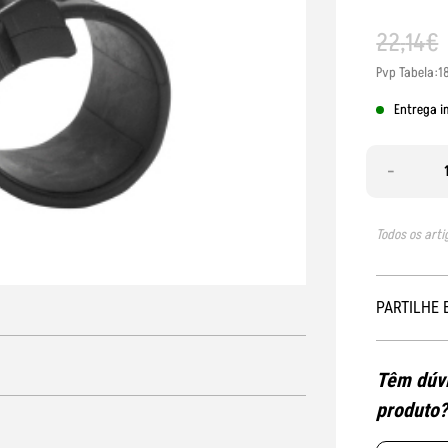
22
,
14
€
Pvp Tabela:1
Entrega i
-
Todos os arti
PARTILHE 
Têm dúvi
produto