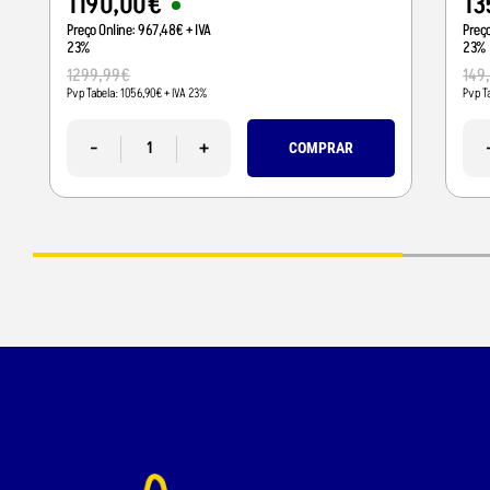
1190
,
00
€
13
Preço Online:
967
,
48
€
+ IVA
Preç
23%
23%
1299
,
99
€
149
Pvp Tabela:
1056
,
90
€
+ IVA 23%
Pvp T
-
+
COMPRAR