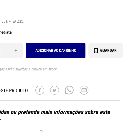
8.00€ + IVA 23%
mediata
+
ADICIONAR AO CARRINHO
GUARDAR
gos estão sujeitos a rotura em stock.
ESTE PRODUTO
das ou pretende mais informações sobre este
?