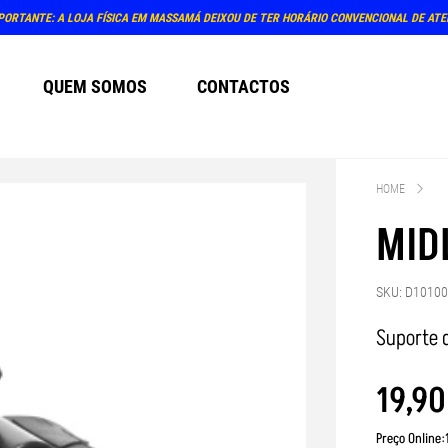
PORTANTE: A LOJA FÍSICA EM MASSAMÁ DEIXOU DE TER HORÁRIO CONVENCIONAL DE AT
QUEM SOMOS
CONTACTOS
HOME
MID
SKU: D1010
Suporte 
19
,
90
Preço Online: