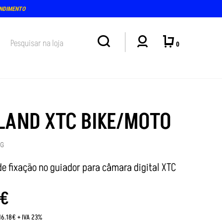
ENDIMENTO
0
LAND XTC BIKE/MOTO
0G
de fixação no guiador para câmara digital XTC
€
16.18€ + IVA 23%