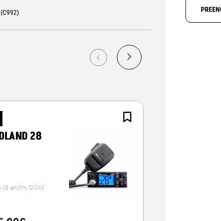
PREEN
 (C992)
NOVO
DLAND 28
CRT ALPHA-
o CB am/fm 12/24V
Radio CB 12/24V, vox/