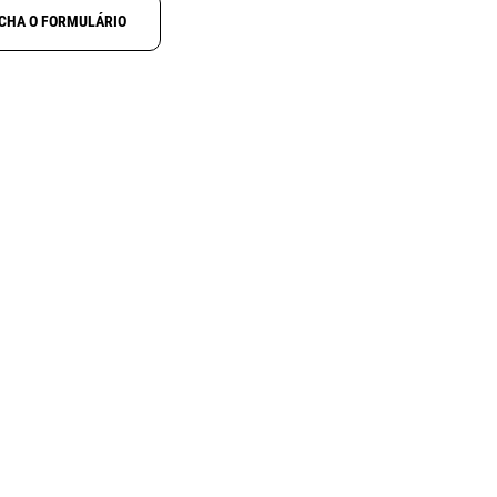
CHA O FORMULÁRIO
NOVO
N
ALINCO DJ-X100
ctcss
Receptor digital multimodo