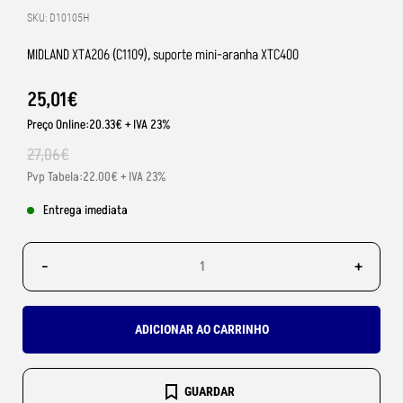
SKU: D10105H
MIDLAND XTA206 (C1109), suporte mini-aranha XTC400
25
,
01
€
Preço Online:20.33€ + IVA 23%
27
,
06
€
Pvp Tabela:22.00€ + IVA 23%
Entrega imediata
-
+
ADICIONAR AO CARRINHO
GUARDAR