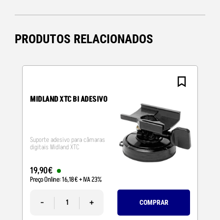
PRODUTOS RELACIONADOS
MIDLAND XTC BI ADESIVO
Suporte adesivo para câmaras
digitais Midland XTC
19
,
90
€
Preço Online:
16
,
18
€
+ IVA 23%
-
+
COMPRAR