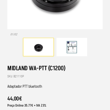
01/02
MIDLAND WA-PTT (C1200)
SKU: B21110P
Adaptador PTT bluetooth
44
,
00
€
Preço Online:35.77€ + IVA 23%