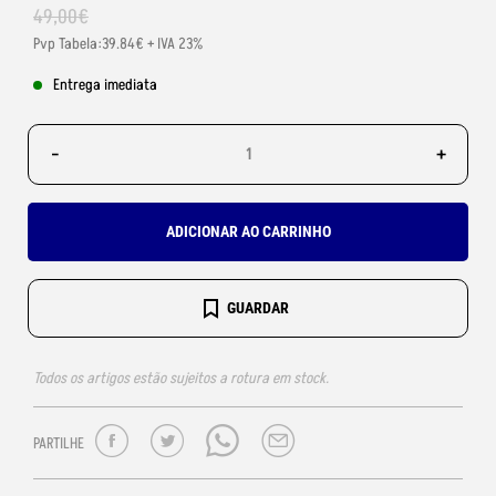
49
,
00
€
Pvp Tabela:39.84€ + IVA 23%
Entrega imediata
-
+
ADICIONAR AO CARRINHO
GUARDAR
Todos os artigos estão sujeitos a rotura em stock.
PARTILHE