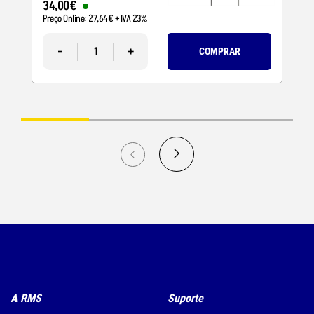
34
,
00
€
Preço Online:
27
,
64
€
+ IVA 23%
-
+
COMPRAR
A RMS
Suporte