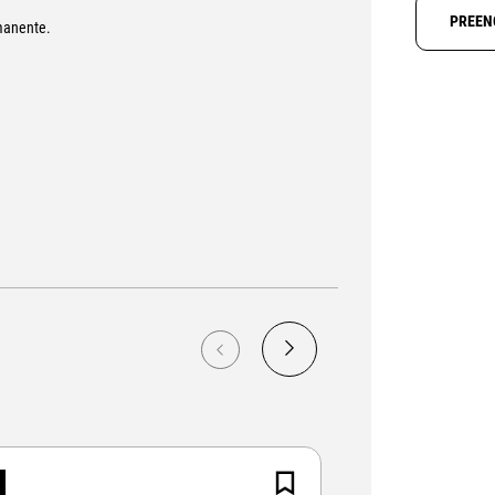
PREEN
manente.
NOVO