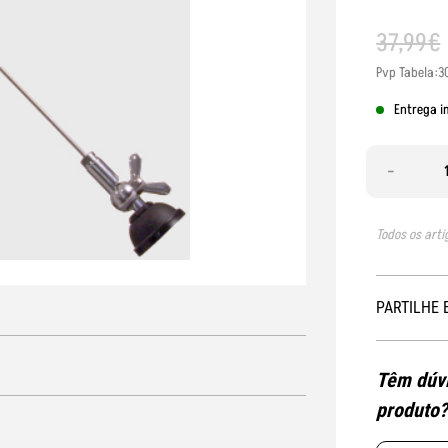
37
,
99
€
Pvp Tabela:3
Entrega i
-
Todos os arti
PARTILHE 
Têm dúvi
produto