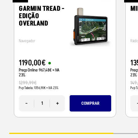
GARMIN TREAD -
MI
EDIÇÃO
OVERLAND
Navegador
Rádi
1190
,
00
€
13
Preço Online:
967
,
48
€
+ IVA
Preç
23%
23%
1299
,
99
€
149
Pvp Tabela:
1056
,
90
€
+ IVA 23%
Pvp T
-
+
COMPRAR