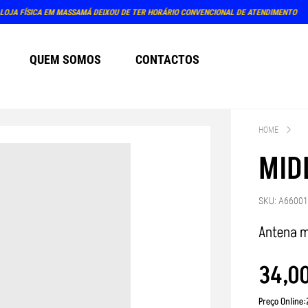
PRÓXIMO ATENDIMENTO PRESENCIAL NA LOJA: TERÇA
QUEM SOMOS
CONTACTOS
HOME
MID
SKU: A6600
Antena m
34
,
0
Preço Online