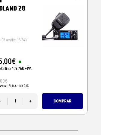
DLAND 28
CRT ALPHA-
o CB am/fm 12/24V
Radio CB 12/24V, vox/
5
,
00
€
95
,
01
€
o Online:
109
,
76
€
+ IVA
Preço Online:
77
,
24
€
+
110
,
00
€
,
00
€
Pvp Tabela:
89
,
43
€
+ IVA 
abela:
121
,
14
€
+ IVA 23%
-
-
+
COMPRAR