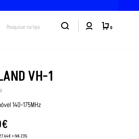
 E QUINTA-FEIRA, DIAS 4 E 6 DE AGOSTO (15-18H)
0
LAND VH-1
10
óvel 140-175MHz
0
€
:27.64€ + IVA 23%