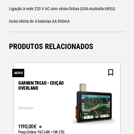
Ligação à rede 220 V AC com várias fichas (USA-Australia-UKEU)
Inclui oferta de 4 baterias AA 850mA
PRODUTOS RELACIONADOS
NOVO
N
GARMIN TREAD - EDIÇÃO
OVERLAND
Navegador
1190
,
00
€
Preço Online:
967
,
48
€
+ IVA 23%