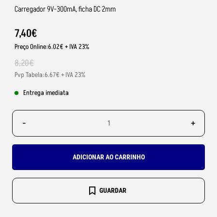
Carregador 9V-300mA, ficha DC 2mm
7
,
40
€
Preço Online:6.02€ + IVA 23%
8
,
20
€
Pvp Tabela:6.67€ + IVA 23%
Entrega imediata
-
+
ADICIONAR AO CARRINHO
GUARDAR