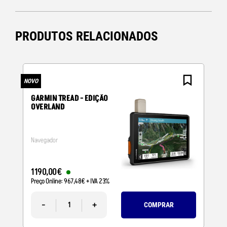
PRODUTOS RELACIONADOS
NOVO
N
GARMIN TREAD - EDIÇÃO
OVERLAND
Navegador
1190
,
00
€
Preço Online:
967
,
48
€
+ IVA 23%
-
+
COMPRAR