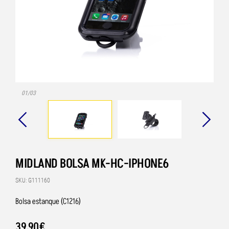
01/03
MIDLAND BOLSA MK-HC-IPHONE6
SKU: G111160
Bolsa estanque (C1216)
39
,
90
€