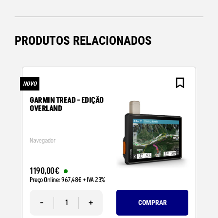
PRODUTOS RELACIONADOS
NOVO
N
GARMIN TREAD - EDIÇÃO
OVERLAND
Navegador
1190
,
00
€
Preço Online:
967
,
48
€
+ IVA 23%
-
+
COMPRAR