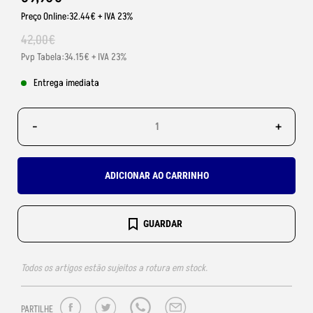
Preço Online:32.44€ + IVA 23%
42
,
00
€
Pvp Tabela:34.15€ + IVA 23%
Entrega imediata
-
+
ADICIONAR AO CARRINHO
GUARDAR
Todos os artigos estão sujeitos a rotura em stock.
PARTILHE