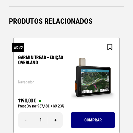
PRODUTOS RELACIONADOS
NOVO
N
GARMIN TREAD - EDIÇÃO
OVERLAND
Navegador
1190
,
00
€
Preço Online:
967
,
48
€
+ IVA 23%
-
+
COMPRAR