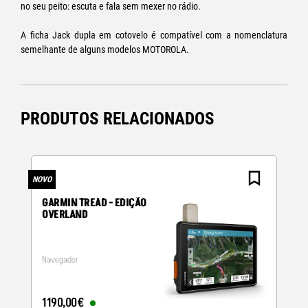
no seu peito: escuta e fala sem mexer no rádio.
A ficha Jack dupla em cotovelo é compatível com a nomenclatura
semelhante de alguns modelos MOTOROLA.
PRODUTOS RELACIONADOS
NOVO
N
GARMIN TREAD - EDIÇÃO
OVERLAND
Navegador
1190
,
00
€