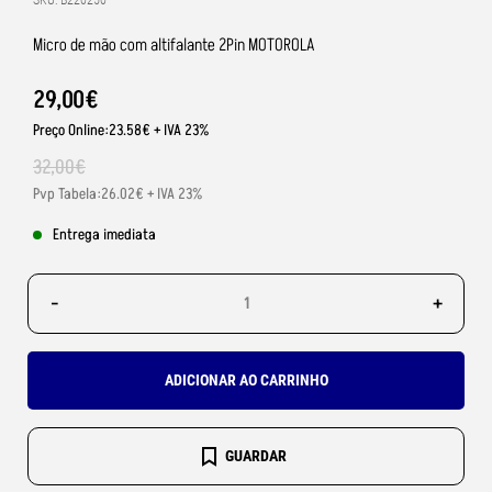
SKU: B220250
Micro de mão com altifalante 2Pin MOTOROLA
29
,
00
€
Preço Online:23.58€ + IVA 23%
32
,
00
€
Pvp Tabela:26.02€ + IVA 23%
Entrega imediata
-
+
ADICIONAR AO CARRINHO
GUARDAR