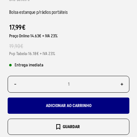
Bolsa estanque p/rádios portáteis
17
,
99
€
Preço Online:14.63€ + IVA 23%
19
,
90
€
Pvp Tabela:16.18€ + IVA 23%
Entrega imediata
-
+
ADICIONAR AO CARRINHO
GUARDAR