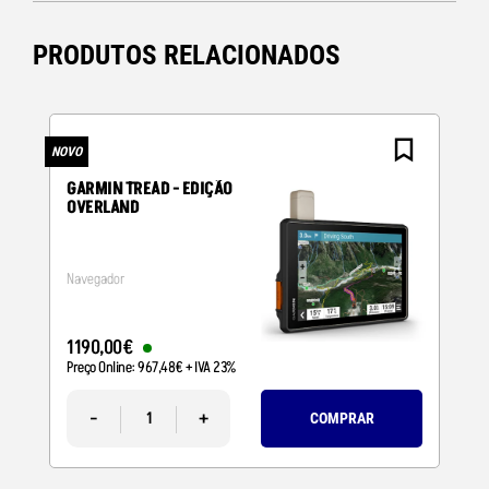
PRODUTOS RELACIONADOS
NOVO
N
GARMIN TREAD - EDIÇÃO
OVERLAND
Navegador
1190
,
00
€
Preço Online:
967
,
48
€
+ IVA 23%
-
+
COMPRAR