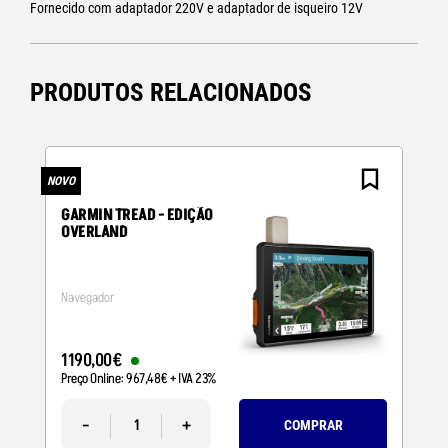
Fornecido com adaptador 220V e adaptador de isqueiro 12V
PRODUTOS RELACIONADOS
NOVO
N
GARMIN TREAD - EDIÇÃO
OVERLAND
Navegador
1190
,
00
€
Preço Online:
967
,
48
€
+ IVA 23%
-
+
COMPRAR