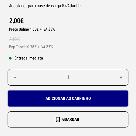
Adaptador para base de carga G7/Atlantic
2
,
00
€
Preço Online:1.63€ + IVA 23%
2
,
19
€
Pvp Tabela:1.78€ + IVA 23%
Entrega imediata
-
+
ADICIONAR AO CARRINHO
GUARDAR