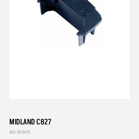
MIDLAND C827
SKU: E910475