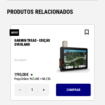
PRODUTOS RELACIONADOS
NOVO
N
GARMIN TREAD - EDIÇÃO
OVERLAND
Navegador
1190
,
00
€
Preço Online:
967
,
48
€
+ IVA 23%
-
+
COMPRAR