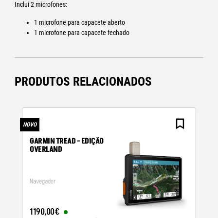
Inclui 2 microfones:
1 microfone para capacete aberto
1 microfone para capacete fechado
PRODUTOS RELACIONADOS
NOVO
N
GARMIN TREAD - EDIÇÃO
OVERLAND
Navegador
1190
,
00
€