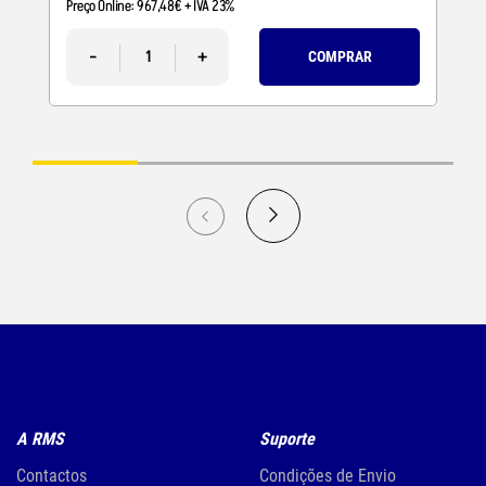
Preço Online:
967
,
48
€
+ IVA 23%
-
+
COMPRAR
A RMS
Suporte
Contactos
Condições de Envio