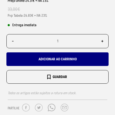
Preço Online:24.31€ + IVA 23%
33
,
00
€
Pvp Tabela:26.83€ + IVA 23%
Entrega imediata
-
+
ADICIONAR AO CARRINHO
GUARDAR
Todos os artigos estão sujeitos a rotura em stock.
PARTILHE