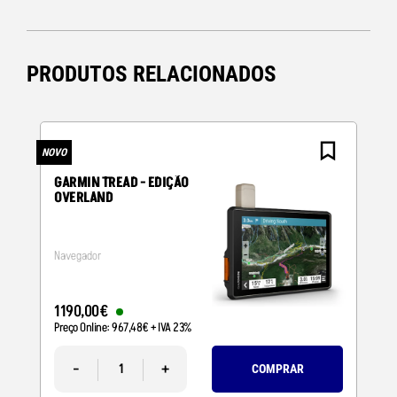
PRODUTOS RELACIONADOS
NOVO
N
GARMIN TREAD - EDIÇÃO
OVERLAND
Navegador
1190
,
00
€
Preço Online:
967
,
48
€
+ IVA 23%
-
+
COMPRAR