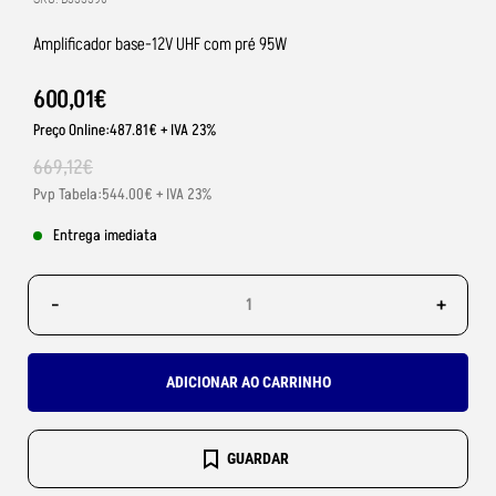
Amplificador base-12V UHF com pré 95W
600
,
01
€
Preço Online:487.81€ + IVA 23%
669
,
12
€
Pvp Tabela:544.00€ + IVA 23%
Entrega imediata
-
+
ADICIONAR AO CARRINHO
GUARDAR