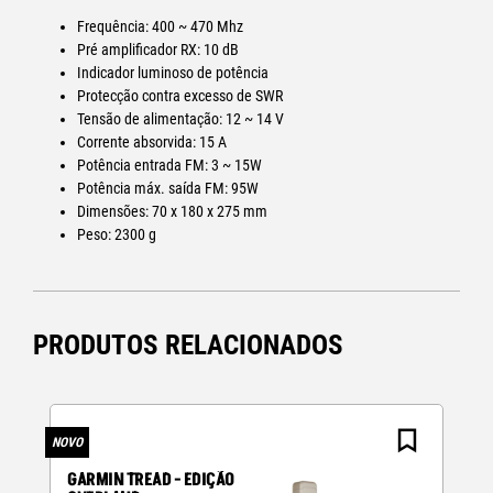
Frequência: 400 ~ 470 Mhz
Pré amplificador RX: 10 dB
Indicador luminoso de potência
Protecção contra excesso de SWR
Tensão de alimentação: 12 ~ 14 V
Corrente absorvida: 15 A
Potência entrada FM: 3 ~ 15W
Potência máx. saída FM: 95W
Dimensões: 70 x 180 x 275 mm
Peso: 2300 g
PRODUTOS RELACIONADOS
NOVO
N
GARMIN TREAD - EDIÇÃO