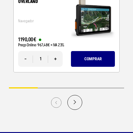
OVERLAND
Navegador
1190
,
00
€
Preço Online:
967
,
48
€
+ IVA 23%
-
+
COMPRAR