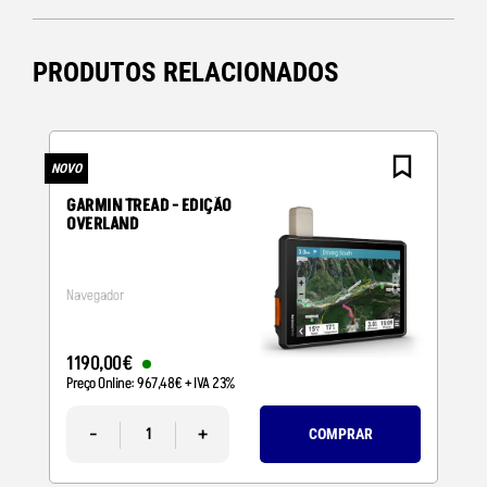
PRODUTOS RELACIONADOS
NOVO
N
GARMIN TREAD - EDIÇÃO
OVERLAND
Navegador
1190
,
00
€
Preço Online:
967
,
48
€
+ IVA 23%
-
+
COMPRAR