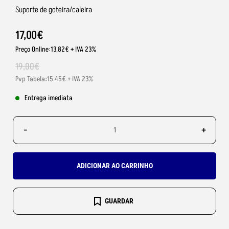
Suporte de goteira/caleira
17
,
00
€
Preço Online:13.82€ + IVA 23%
19
,
00
€
Pvp Tabela:15.45€ + IVA 23%
Entrega imediata
-
+
ADICIONAR AO CARRINHO
GUARDAR